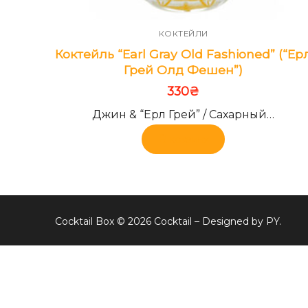
КОКТЕЙЛИ
Коктейль “Earl Gray Old Fashioned” (“Ер
Грей Олд Фешен”)
330
₴
Джин & “Ерл Грей” / Сахарный…
В корзину
Cocktail Box © 2026 Cocktail – Designed by PY.