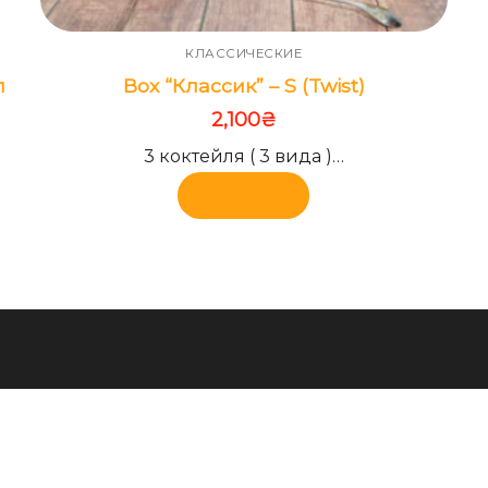
КЛАССИЧЕСКИЕ
л
Box “Классик” – S (Twist)
2,100
₴
3 коктейля ( 3 вида )…
В корзину