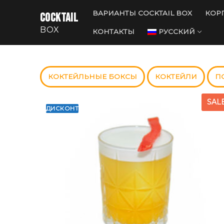
Перейти
ВАРИАНТЫ COCKTAIL BOX
КОР
COCKTAIL
к
BOX
содержимому
КОНТАКТЫ
РУССКИЙ
КОКТЕЙЛЬНЫЕ БОКСЫ
КОКТЕЙЛИ
П
SAL
ДИСКОНТ