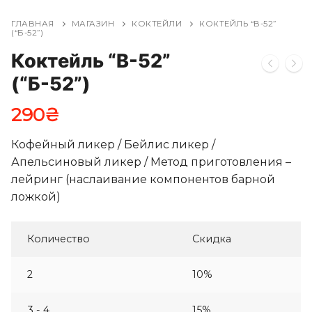
ГЛАВНАЯ
МАГАЗИН
КОКТЕЙЛИ
КОКТЕЙЛЬ “B-52”
(“Б-52”)
Коктейль “B-52”
(“Б-52”)
290
₴
Кофейный ликер / Бейлис ликер /
Апельсиновый ликер / Метод приготовления –
лейринг (наслаивание компонентов барной
ложкой)
Количество
Скидка
2
10%
3 - 4
15%