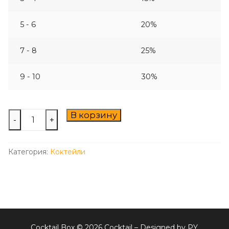
5 - 6
20%
7 - 8
25%
9 - 10
30%
Количество
В корзину
-
+
товара
Коктейль
Категория:
Коктейли
“B-
52”
(“Б-52”)
Cocktail Box © 2026 Cocktail – Designed by PY.