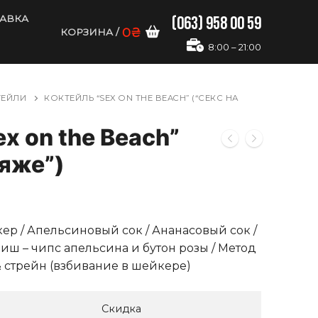
(063) 958 00 59
ТАВКА
0
₴
КОРЗИНА
/
8:00 – 21:00
ТЕЙЛИ
КОКТЕЙЛЬ “SEX ON THE BEACH” (“СЕКС НА
x on the Beach”
ляже”)
ер / Апельсиновый сок / Ананасовый сок /
иш – чипс апельсина и бутон розы / Метод
 стрейн (взбивание в шейкере)
Скидка