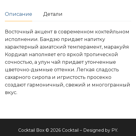
Описание
Детали
Восточный акцент в современном коктейльном
исполнении. Бандзю придает напитку
характерный азиатский темперамент, маракуйя
Кордиал наполняет его яркой тропической
сочностью, а улун чай придает утонченные
цветочно-дымные оттенки. Легкая сладость
сахарного сиропа и игристость просекко
создают гармоничный, свежий и многогранный
вкус.
Cocktail Box © 2026 Cocktail – Designed by PY.