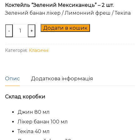
Коктейль “Зелений Мексиканець” – 2 шт.
Зелений банан лікер / Лимонний фреш / Текіла
Box
Додати в кошик
-
+
"Класик"
-
Категорія:
Класичні
XS
кількість
Опис
Додаткова інформація
Склад коробки
Джин 80 мл
Лікер банан 100 мл
Текіла 40 мл