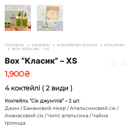
ГОЛОВНА
МАГАЗИН
КОКТЕЙЛЬНІ БОКСИ
КЛАСИЧНІ
BOX “КЛАСИК” – XS
Box “Класик” – XS
1,900
₴
4 коктейлі ( 2 види )
Коктейль “Сік джунглів” – 2 шт.
Джин / Банановий лікер / Апельсиновий сік /
Ананасовий сік / Чипс апельсина / Чайна
троянда