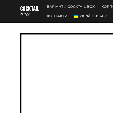
Перейти
ВАРІАНТИ COCKTAIL BOX
КОРП
COCKTAIL
до
BOX
вмісту
КОНТАКТИ
УКРАЇНСЬКА