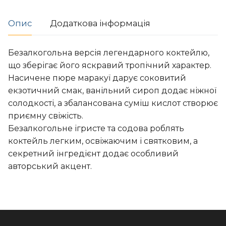
Опис
Додаткова інформація
Безалкогольна версія легендарного коктейлю,
що зберігає його яскравий тропічний характер.
Насичене пюре маракуї дарує соковитий
екзотичний смак, ванільний сироп додає ніжної
солодкості, а збалансована суміш кислот створює
приємну свіжість.
Безалкогольне ігристе та содова роблять
коктейль легким, освіжаючим і святковим, а
секретний інгредієнт додає особливий
авторський акцент.