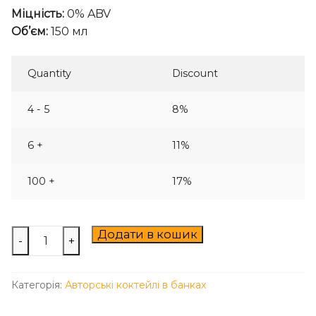
Міцність:
0% ABV
Об’єм:
150 мл
Quantity
Discount
4 - 5
8%
6 +
11%
100 +
17%
Porn
Додати в кошик
-
+
Star
Martini
Категорія:
Авторські коктейлі в банках
0%
кількість