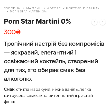
ГОЛОВНА
МАГАЗИН
АВТОРСЬКІ КОКТЕЙЛІ В БАНКАХ
PORN STAR MARTINI 0%
Porn Star Martini 0%
300
₴
Тропічний настрій без компромісів
— яскравий, елегантний і
освіжаючий коктейль, створений
для тих, хто обирає смак без
алкоголю.
Смак:
стигла маракуйя, ніжна ваніль, легка
цитрусова свіжість та витончений ігристий
фініш