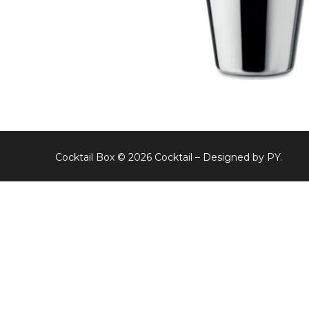
Cocktail Box © 2026 Cocktail – Designed by PY.