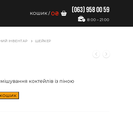
(063) 958 00 59
0
₴
КОШИК
/
8:00 – 21:00
НИЙ ІНВЕНТАР
ШЕЙКЕР
мішування коктейлів із піною
 кошик