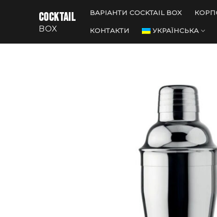
Перейти
ВАРІАНТИ COCKTAIL BOX
КОРП
COCKTAIL
до
BOX
вмісту
КОНТАКТИ
УКРАЇНСЬКА