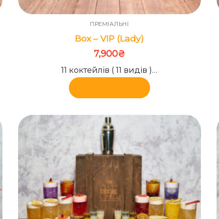
ПРЕМІАЛЬНІ
Box – VIP (Lady)
7,900
₴
11 коктейлів ( 11 видів )…
Додати в кошик