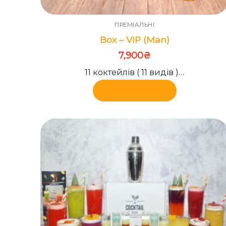
ПРЕМІАЛЬНІ
Box – VIP (Man)
7,900
₴
11 коктейлів ( 11 видів )…
Додати в кошик