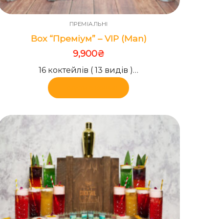
ПРЕМІАЛЬНІ
Box “Преміум” – VIP (Man)
9,900
₴
16 коктейлів ( 13 видів )…
Додати в кошик