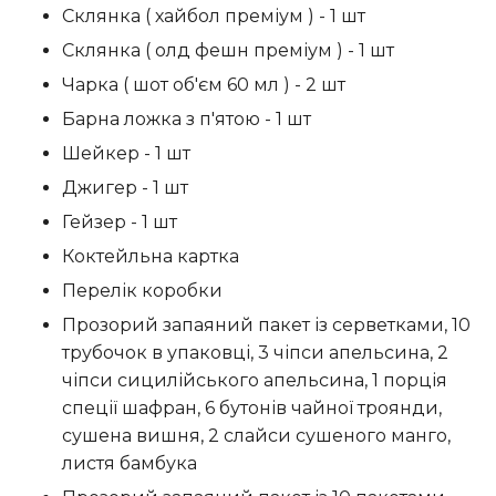
Склянка ( хайбол преміум ) - 1 шт
Склянка ( олд фешн преміум ) - 1 шт
Чарка ( шот об'єм 60 мл ) - 2 шт
Барна ложка з п'ятою - 1 шт
Шейкер - 1 шт
Джигер - 1 шт
Гейзер - 1 шт
Коктейльна картка
Перелік коробки
Прозорий запаяний пакет із серветками, 10
трубочок в упаковці, 3 чіпси апельсина, 2
чіпси сицилійського апельсина, 1 порція
спеції шафран, 6 бутонів чайної троянди,
сушена вишня, 2 слайси сушеного манго,
листя бамбука