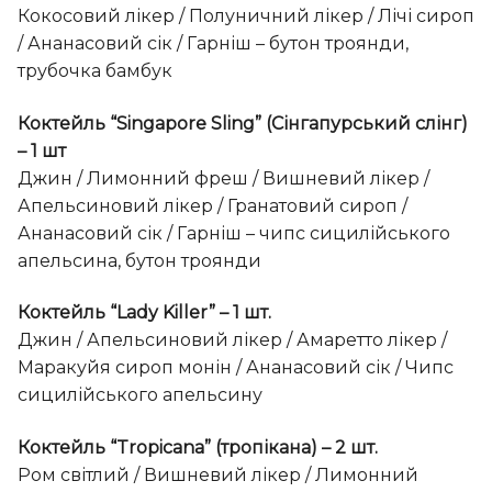
Кокосовий лікер / Полуничний лікер / Лічі сироп
/ Ананасовий сік / Гарніш – бутон троянди,
трубочка бамбук
Коктейль “Singapore Sling” (Сінгапурський слінг)
– 1 шт
Джин / Лимонний фреш / Вишневий лікер /
Апельсиновий лікер / Гранатовий сироп /
Ананасовий сік / Гарніш – чипс сицилійського
апельсина, бутон троянди
Коктейль “Lady Killer” – 1 шт.
Джин / Апельсиновий лікер / Амаретто лікер /
Маракуйя сироп монін / Ананасовий сік / Чипс
сицилійського апельсину
Коктейль “Tropicana” (тропікана) – 2 шт.
Ром світлий / Вишневий лікер / Лимонний