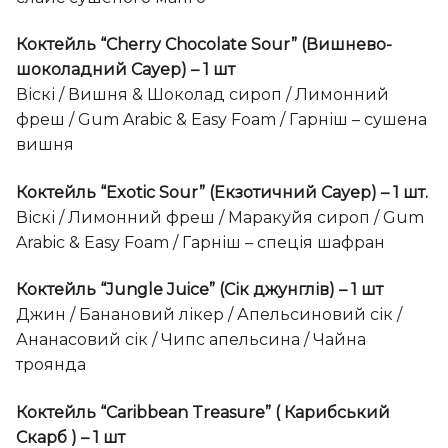
Коктейль “Cherry Chocolate Sour” (Вишнево-
шоколадний Сауер) – 1 шт
Віскі / Вишня & Шоколад сироп / Лимонний
фреш / Gum Arabic & Easy Foam / Гарніш – сушена
вишня
Коктейль “Exotic Sour” (Екзотичний Сауер) – 1 шт.
Віскі / Лимонний фреш / Маракуйя сироп / Gum
Arabic & Easy Foam / Гарніш – спеція шафран
Коктейль “Jungle Juice” (Сік джунглів) – 1 шт
Джин / Банановий лікер / Апельсиновий сік /
Ананасовий сік / Чипс апельсина / Чайна
троянда
Коктейль “Caribbean Treasure” ( Карибський
Скарб ) – 1 шт