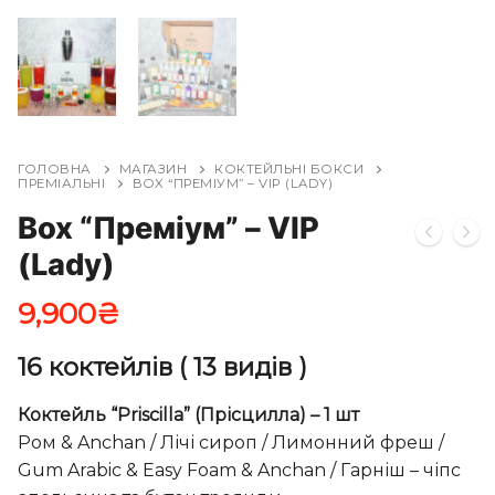
ГОЛОВНА
МАГАЗИН
КОКТЕЙЛЬНІ БОКСИ
ПРЕМІАЛЬНІ
BOX “ПРЕМІУМ” – VIP (LADY)
Box “Преміум” – VIP
(Lady)
9,900
₴
16 коктейлів ( 13 видів )
Коктейль “Priscilla” (Прісцилла) – 1 шт
Ром & Anchan / Лічі сироп / Лимонний фреш /
Gum Arabic & Easy Foam & Anchan / Гарніш – чіпс