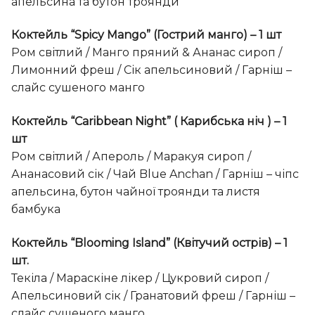
апельсина та бутон троянди
Коктейль “Spicy Mango” (Гострий манго) – 1 шт
Ром світлий / Манго пряний & Ананас сироп /
Лимонний фреш / Сік апельсиновий / Гарніш –
слайс сушеного манго
Коктейль “Caribbean Night” ( Карибська ніч ) – 1
шт
Ром світлий / Апероль / Маракуя сироп /
Ананасовий сік / Чай Blue Anchan / Гарніш – чіпс
апельсина, бутон чайної троянди та листя
бамбука
Коктейль “Blooming Island” (Квітучий острів) – 1
шт.
Текіла / Мараскіне лікер / Цукровий сироп /
Апельсиновий сік / Гранатовий фреш / Гарніш –
слайс сушеного манго