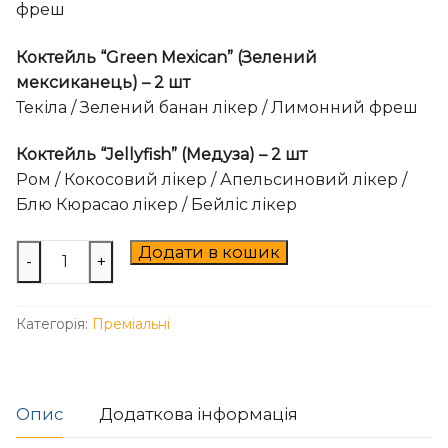
фреш
Коктейль “Green Mexican” (Зелений
мексиканець) – 2 шт
Текіла / Зелений банан лікер / Лимонний фреш
Коктейль “Jellyfish” (Медуза) – 2 шт
Ром / Кокосовий лікер / Апельсиновий лікер /
Блю Кюрасао лікер / Бейліс лікер
Box
Додати в кошик
-
+
"Преміум"
-
Категорія:
Преміальні
VIP
(Lady)
кількість
Опис
Додаткова інформація