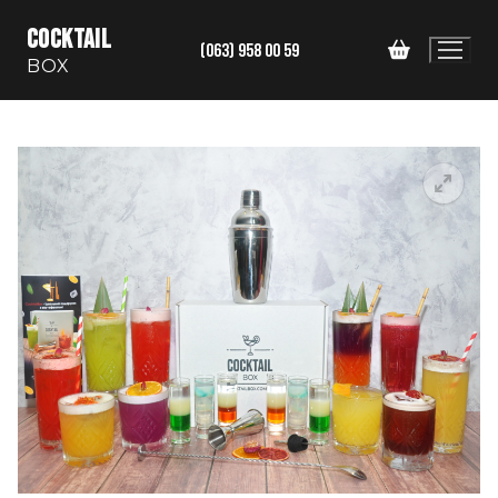
Перейти
COCKTAIL
до
(063) 958 00 59
BOX
вмісту