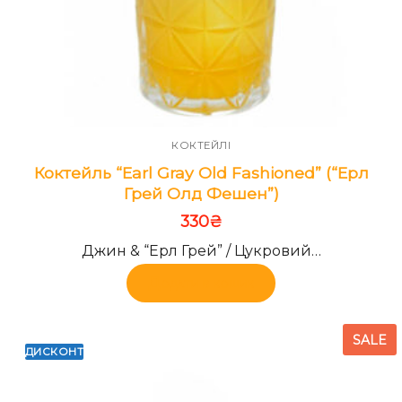
КОКТЕЙЛІ
Коктейль “Earl Gray Old Fashioned” (“Ерл
Грей Олд Фешен”)
330
₴
Джин & “Ерл Грей” / Цукровий…
Додати в кошик
SALE
ДИСКОНТ