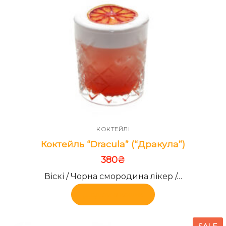
КОКТЕЙЛІ
Коктейль “Dracula” (“Дракула”)
380
₴
Віскі / Чорна смородина лікер /…
Додати в кошик