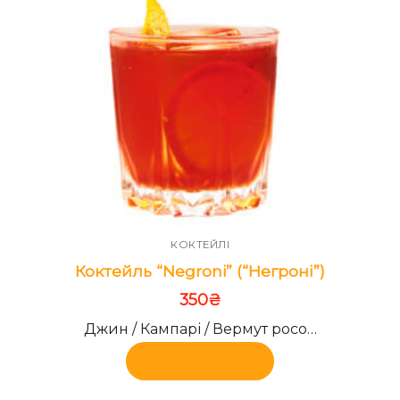
КОКТЕЙЛІ
Коктейль “Negroni” (“Негроні”)
350
₴
Джин / Кампарі / Вермут росо…
Додати в кошик