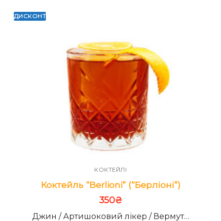
ДИСКОНТ
КОКТЕЙЛІ
Коктейль “Berlioni” (“Берліоні”)
350
₴
Джин / Артишоковий лікер / Вермут…