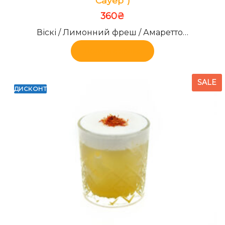
Сауер”)
360
₴
Віскі / Лимонний фреш / Амаретто…
Додати в кошик
SALE
ДИСКОНТ