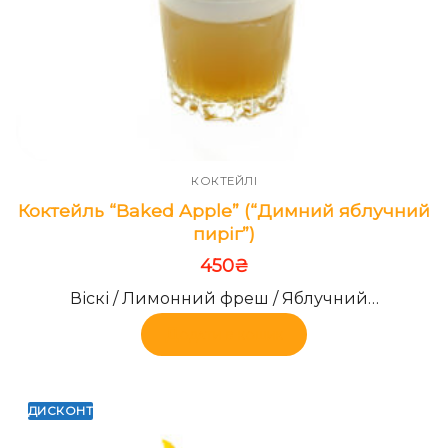
КОКТЕЙЛІ
Коктейль “Baked Apple” (“Димний яблучний
пиріг”)
450
₴
Віскі / Лимонний фреш / Яблучний…
Додати в кошик
ДИСКОНТ