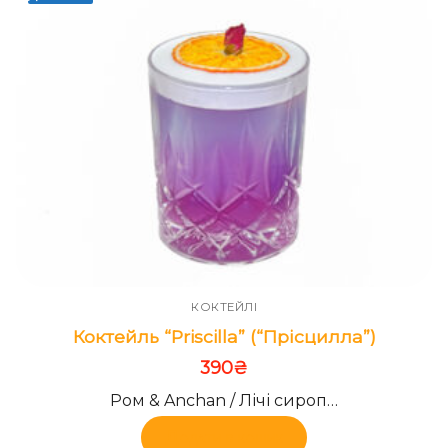
КОКТЕЙЛІ
Коктейль “Priscilla” (“Прісцилла”)
390
₴
Ром & Anchan / Лічі сироп…
Додати в кошик