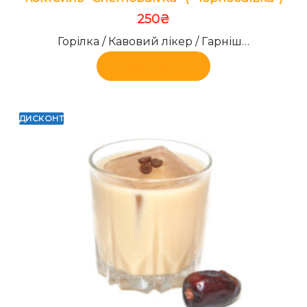
250
₴
Горілка / Кавовий лікер / Гарніш…
Додати в кошик
ДИСКОНТ