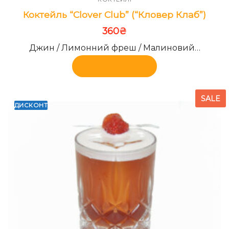
Коктейль “Clover Club” (“Кловер Клаб”)
360
₴
Джин / Лимонний фреш / Малиновий…
Додати в кошик
SALE
ДИСКОНТ