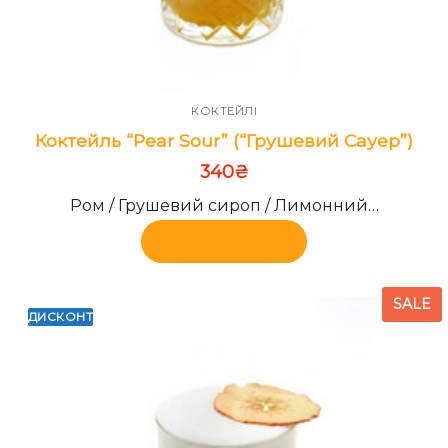
КОКТЕЙЛІ
Коктейль “Pear Sour” (“Грушевий Сауер”)
340
₴
Ром / Грушевий сироп / Лимонний…
Додати в кошик
SALE
ДИСКОНТ