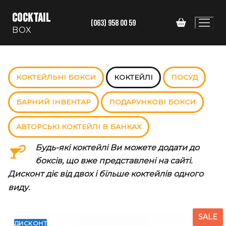
Перейти
COCKTAIL
до
(063) 958 00 59
BOX
вмісту
КОКТЕЙЛЬНІ БОКСИ
КОКТЕЙЛІ
ПОСУД
БАРНИЙ ІНВЕНТАР
ПОДАРУНКОВІ БОКСИ
АВТОРСЬКІ КОКТЕЙЛІ В БАНКАХ
Будь-які коктейлі Ви можете додати до
боксів, що вже представлені на сайті.
Дисконт діє від двох і більше коктейлів одного
виду.
SALE
ДИСКОНТ