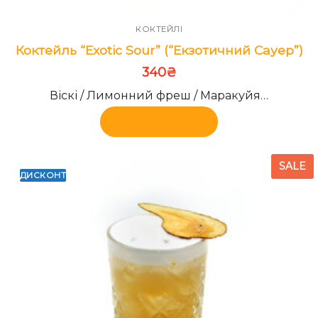
КОКТЕЙЛІ
Коктейль “Exotic Sour” (“Екзотичний Сауер”)
340
₴
Віскі / Лимонний фреш / Маракуйя…
Додати в кошик
SALE
ДИСКОНТ