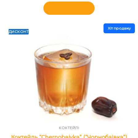
Додати в кошик
Хiт продажу
ДИСКОНТ
КОКТЕЙЛІ
Коктейль “Chernobaivka” (“Чорнобаївка”)