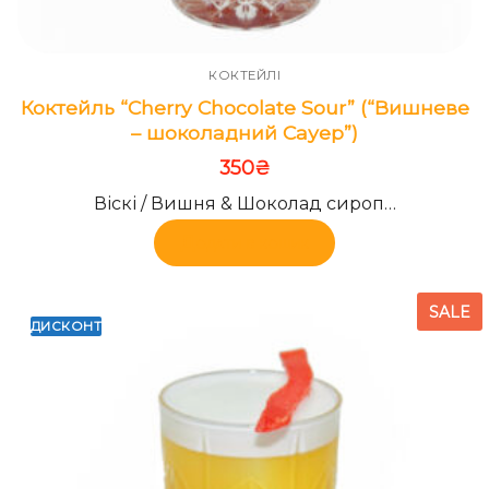
КОКТЕЙЛІ
Коктейль “Cherry Chocolate Sour” (“Вишневе
– шоколадний Сауер”)
350
₴
Віскі / Вишня & Шоколад сироп…
Додати в кошик
SALE
ДИСКОНТ