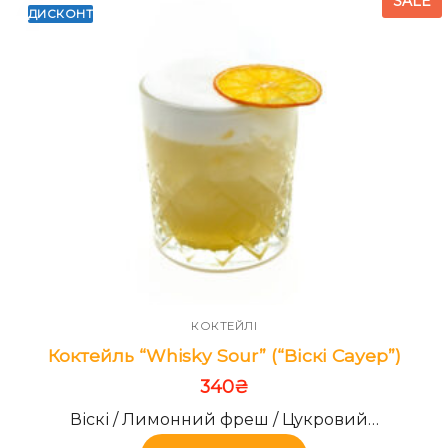
SALE
ДИСКОНТ
КОКТЕЙЛІ
Коктейль “Whisky Sour” (“Віскі Сауер”)
340
₴
Віскі / Лимонний фреш / Цукровий…