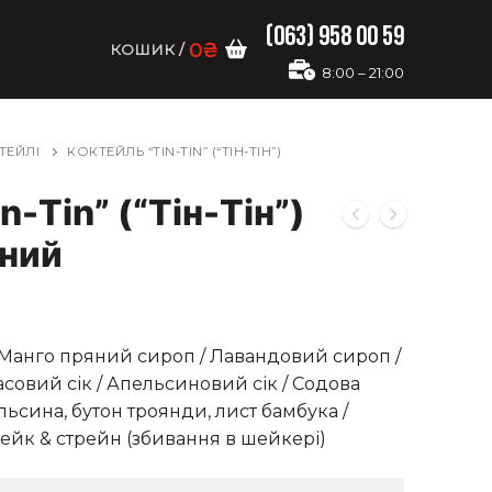
(063) 958 00 59
0
₴
КОШИК
/
8:00 – 21:00
ТЕЙЛІ
КОКТЕЙЛЬ “TIN-TIN” (“ТІН-ТІН”)
n-Tin” (“Тін-Тін”)
ьний
Манго пряний сироп / Лавандовий сироп /
овий сік / Апельсиновий сік / Содова
льсина, бутон троянди, лист бамбука /
ейк & стрейн (збивання в шейкері)