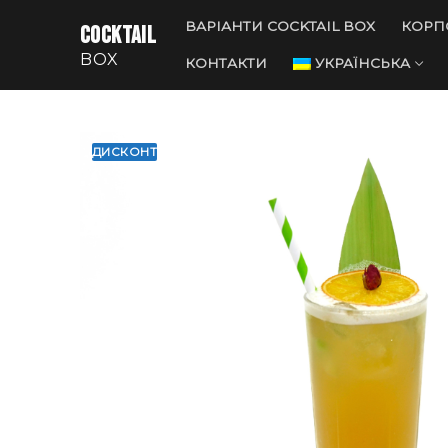
Перейти
ВАРІАНТИ COCKTAIL BOX
КОРП
COCKTAIL
до
BOX
вмісту
КОНТАКТИ
УКРАЇНСЬКА
ДИСКОНТ