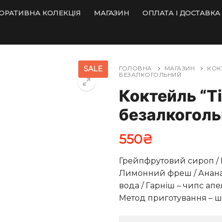
ОРАТИВНА КОЛЕКЦІЯ
МАГАЗИН
ОПЛАТА І ДОСТАВКА
SALE
ГОЛОВНА
МАГАЗИН
КОК
БЕЗАЛКОГОЛЬНИЙ
Коктейль “Ti
безалкогол
550
₴
Грейпфрутовий сироп / 
Лимонний фреш / Ананас
вода / Гарніш – чипс апе
Метод приготування – ш