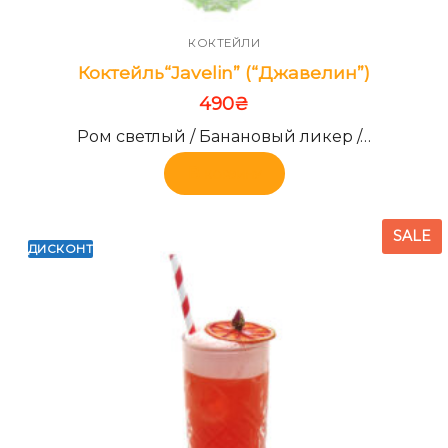
КОКТЕЙЛИ
Коктейль“Javelin” (“Джавелин”)
490
₴
Ром светлый / Банановый ликер /…
В корзину
SALE
ДИСКОНТ