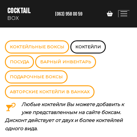
Перейти
COCKTAIL
к
(063) 958 00 59
BOX
содержимому
КОКТЕЙЛЬНЫЕ БОКСЫ
КОКТЕЙЛИ
ПОСУДА
БАРНЫЙ ИНВЕНТАРЬ
ПОДАРОЧНЫЕ БОКСЫ
АВТОРСКИЕ КОКТЕЙЛИ В БАНКАХ
Любые коктейли Вы можете добавить к
уже представленным на сайте боксам.
Дисконт действует от двух и более коктейлей
одного вида.