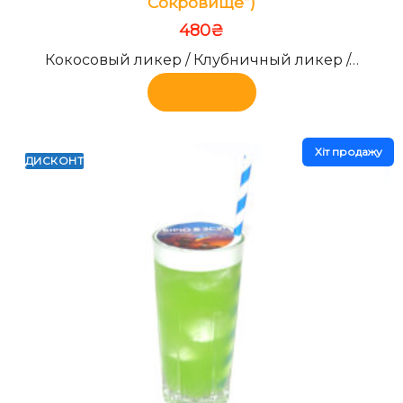
Сокровище”)
480
₴
Кокосовый ликер / Клубничный ликер /…
В корзину
Хiт продажу
ДИСКОНТ