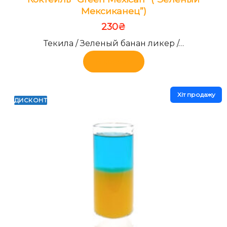
Мексиканец”)
230
₴
Текила / Зеленый банан ликер /…
В корзину
Хiт продажу
ДИСКОНТ