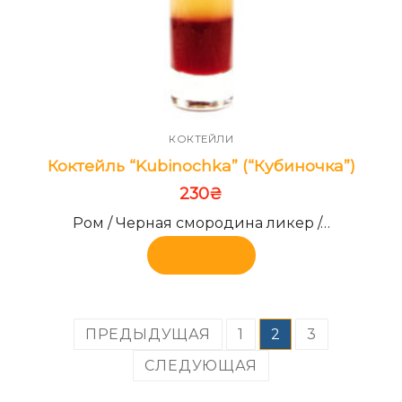
КОКТЕЙЛИ
Коктейль “Kubinochka” (“Кубиночка”)
230
₴
Ром / Черная смородина ликер /…
В корзину
Навигация
ПРЕДЫДУЩАЯ
1
2
3
по
СЛЕДУЮЩАЯ
записям