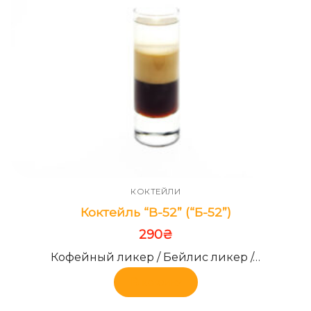
КОКТЕЙЛИ
Коктейль “B-52” (“Б-52”)
290
₴
Кофейный ликер / Бейлис ликер /…
В корзину