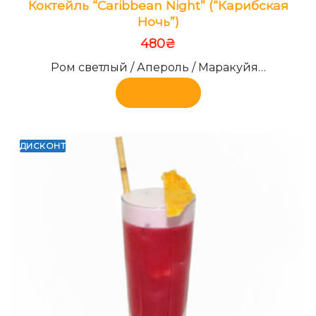
Коктейль “Caribbean Night” (“Карибская
Ночь”)
480
₴
Ром светлый / Апероль / Маракуйя…
В корзину
ДИСКОНТ